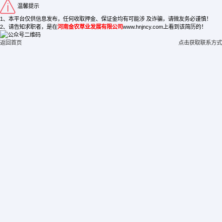
温馨提示
1、本平台仅供信息发布，任何收取押金、保证金均有可能涉 及诈骗，请微友务必谨慎！
2、请告知求职者，是在
河南金农草业发展有限公司
www.hnjncy.com上看到该简历的！
返回首页
点击获取联系方式